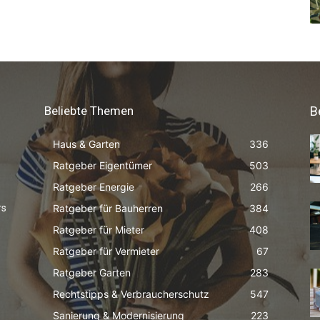
Beliebte Themen
B
Haus & Garten
336
Ratgeber Eigentümer
503
Ratgeber Energie
266
Ratgeber für Bauherren
384
rs
Ratgeber für Mieter
408
Ratgeber für Vermieter
67
Ratgeber Garten
283
Rechtstipps & Verbraucherschutz
547
Sanierung & Modernisierung
223