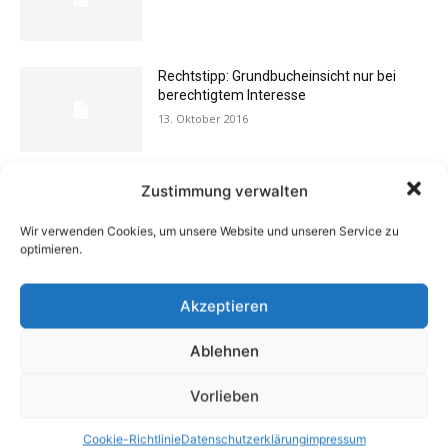
Rechtstipp: Grundbucheinsicht nur bei
berechtigtem Interesse
13. Oktober 2016
Schlechte Gerüche im Zuhause: Ursachen,
Zustimmung verwalten
Gefahren & Beseitigung
31. Juli 2012
Wir verwenden Cookies, um unsere Website und unseren Service zu
optimieren.
Flexibilität im Alltag: Moderne
Akzeptieren
Kommunikationswege
7. Juli 2026
Ablehnen
Vorlieben
Buchtipp: «Oliven»
13. Januar 2021
Cookie-Richtlinie
Datenschutzerklärung
impressum