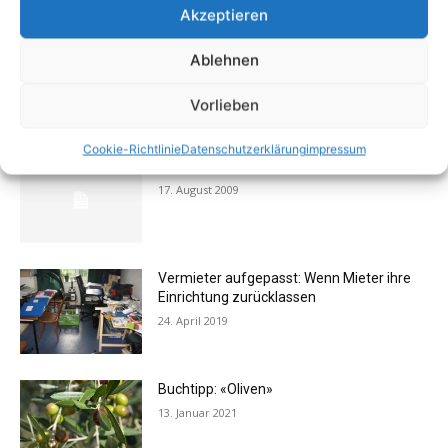
Akzeptieren
Flexibilität im Alltag: Moderne
Ablehnen
Kommunikationswege
7. Juli 2026
Vorlieben
Cookie-Richtlinie
Datenschutzerklärung
impressum
Buchtipp: «Das Hausreparatur-Buch»
17. August 2009
Vermieter aufgepasst: Wenn Mieter ihre
Einrichtung zurücklassen
24. April 2019
Buchtipp: «Oliven»
13. Januar 2021