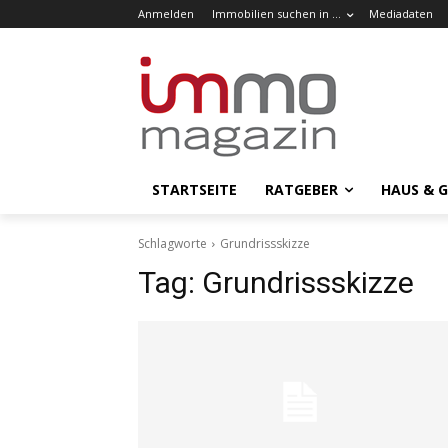
Anmelden
Immobilien suchen in …
Mediadaten
STARTSEITE
RATGEBER
HAUS & 
Schlagworte
Grundrissskizze
Tag:
Grundrissskizze