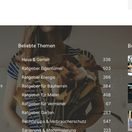
Beliebte Themen
B
Haus & Garten
336
Ratgeber Eigentümer
503
Ratgeber Energie
266
Ratgeber für Bauherren
384
rs
Ratgeber für Mieter
408
Ratgeber für Vermieter
67
Ratgeber Garten
283
Rechtstipps & Verbraucherschutz
547
Sanierung & Modernisierung
223