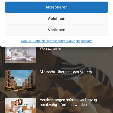
7. Juli 2026
Akzeptieren
Ablehnen
Vorlieben
Die Redaktion empfiehlt
Cookie-Richtlinie
Datenschutzerklärung
impressum
Fototapeten: Neuer Look fürs
Wohnzimmer
Mietrecht: Übergang des Mieters
Versicherungen müssen vor Umzug
rechtzeitig informiert werden