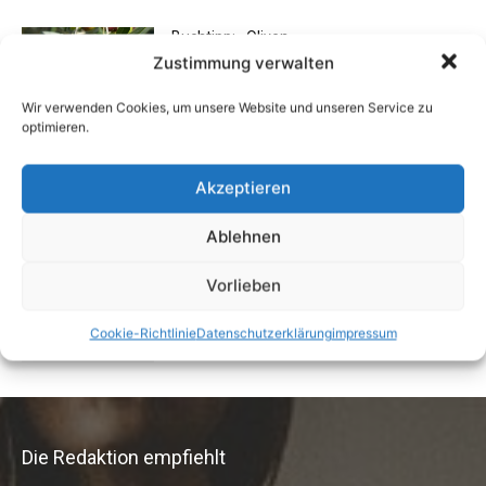
Buchtipp: «Oliven»
Zustimmung verwalten
13. Januar 2021
Wir verwenden Cookies, um unsere Website und unseren Service zu
optimieren.
Buchtipp: «Das Hausreparatur-Buch»
17. August 2009
Akzeptieren
Ablehnen
Rechtstipp: Grundbucheinsicht nur bei
Vorlieben
berechtigtem Interesse
13. Oktober 2016
Cookie-Richtlinie
Datenschutzerklärung
impressum
Die Redaktion empfiehlt