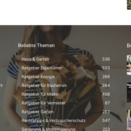
Beliebte Themen
B
Haus & Garten
336
Ratgeber Eigentümer
503
Ratgeber Energie
266
Ratgeber für Bauherren
384
rs
Ratgeber für Mieter
408
Ratgeber für Vermieter
67
Ratgeber Garten
283
Rechtstipps & Verbraucherschutz
547
Sanierung & Modernisierung
223