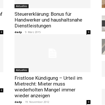
Aktuelles
f
Steuererklärung: Bonus für
Handwerker und haushaltsnahe
Dienstleistungen
dadp
-
9. März 2015
0
0
Aktuelles
Fristlose Kündigung – Urteil im
Mietrecht: Mieter muss
wiederholten Mangel immer
0
wieder anzeigen
dadp
-
19. November 2012
0