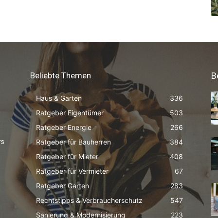
Beliebte Themen
B
Haus & Garten
336
Ratgeber Eigentümer
503
Ratgeber Energie
266
Ratgeber für Bauherren
384
rs
Ratgeber für Mieter
408
Ratgeber für Vermieter
67
Ratgeber Garten
283
Rechtstipps & Verbraucherschutz
547
Sanierung & Modernisierung
223