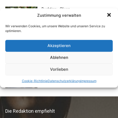
Buchtipp: «Oliven»
Zustimmung verwalten
13. Januar 2021
Wir verwenden Cookies, um unsere Website und unseren Service zu
optimieren.
Rechtstipp: Grundbucheinsicht nur bei
berechtigtem Interesse
Akzeptieren
13. Oktober 2016
Ablehnen
Vermieter aufgepasst: Wenn Mieter ihre
Vorlieben
Einrichtung zurücklassen
24. April 2019
Cookie-Richtlinie
Datenschutzerklärung
impressum
Die Redaktion empfiehlt