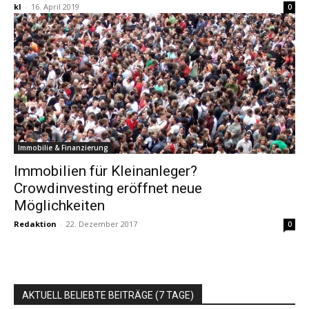
kl
-
16. April 2019
0
Immobilie & Finanzierung
Immobilien für Kleinanleger?
Crowdinvesting eröffnet neue
Möglichkeiten
Redaktion
-
22. Dezember 2017
0
AKTUELL BELIEBTE BEITRÄGE (7 TAGE)