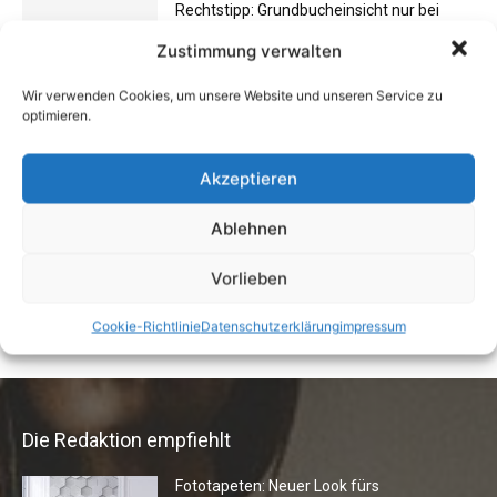
Rechtstipp: Grundbucheinsicht nur bei
berechtigtem Interesse
Zustimmung verwalten
13. Oktober 2016
Wir verwenden Cookies, um unsere Website und unseren Service zu
optimieren.
Flexibilität im Alltag: Moderne
Kommunikationswege
Akzeptieren
7. Juli 2026
Ablehnen
Buchtipp: «Oliven»
Vorlieben
13. Januar 2021
Cookie-Richtlinie
Datenschutzerklärung
impressum
Die Redaktion empfiehlt
Fototapeten: Neuer Look fürs