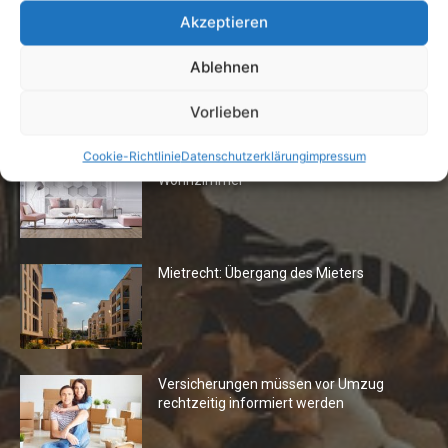
Akzeptieren
Ablehnen
Vorlieben
Die Redaktion empfiehlt
Cookie-Richtlinie
Datenschutzerklärung
impressum
Fototapeten: Neuer Look fürs
Wohnzimmer
Mietrecht: Übergang des Mieters
Versicherungen müssen vor Umzug
rechtzeitig informiert werden