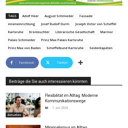
TAGS
Adolf Heer
August Schmieder
Fassade
inneneinrichtung
Josef Rudolf Durm
Joseph Victor von Scheffel
Karlsruhe
Kronleuchter
Literarische Gesellschaft
Marmor
Palais Schmieder
Prinz Max Palais Karlsruhe
Prinz Max von Baden
Scheffelbund Karlsruhe
Seidentapeten
Facebook
Twitter
Beiträge die Sie auch interessieren könnten
Flexibilität im Alltag: Moderne
Kommunikationswege
kl
-
7. Juli 2026
Aktuelles
Minimalismus im Alltag