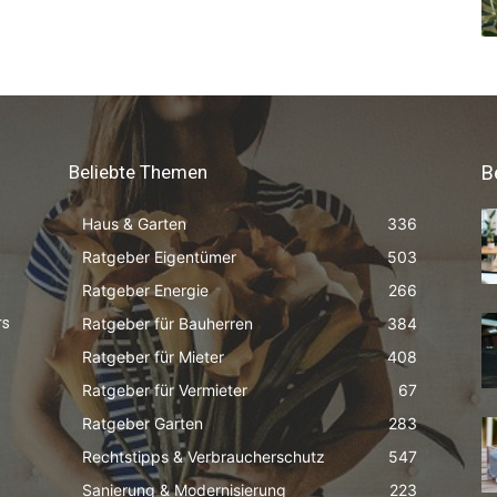
Beliebte Themen
B
Haus & Garten
336
Ratgeber Eigentümer
503
Ratgeber Energie
266
Ratgeber für Bauherren
384
rs
Ratgeber für Mieter
408
Ratgeber für Vermieter
67
Ratgeber Garten
283
Rechtstipps & Verbraucherschutz
547
Sanierung & Modernisierung
223