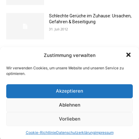
Schlechte Gerüche im Zuhause: Ursachen,
Gefahren & Beseitigung
31. Juli 2012
Flexibilität im Alltag: Moderne
Zustimmung verwalten
Kommunikationswege
7. Juli 2026
Wir verwenden Cookies, um unsere Website und unseren Service zu
optimieren.
Buchtipp: «Das Hausreparatur-Buch»
Akzeptieren
17. August 2009
Ablehnen
Vorlieben
Buchtipp: «Oliven»
13. Januar 2021
Cookie-Richtlinie
Datenschutzerklärung
impressum