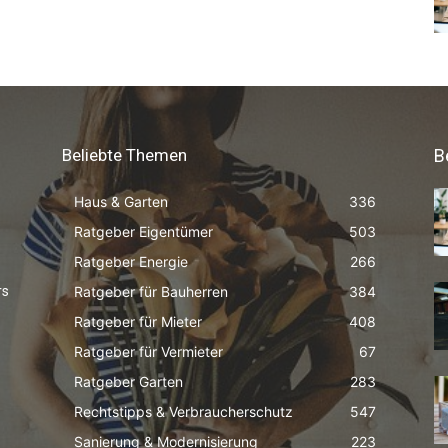
Beliebte Themen
B
Haus & Garten
336
Ratgeber Eigentümer
503
Ratgeber Energie
266
Ratgeber für Bauherren
384
rs
Ratgeber für Mieter
408
Ratgeber für Vermieter
67
Ratgeber Garten
283
Rechtstipps & Verbraucherschutz
547
Sanierung & Modernisierung
223