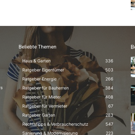
Beliebte Themen
B
Haus & Garten
336
Ratgeber Eigentümer
503
Ratgeber Energie
266
Ratgeber für Bauherren
384
rs
Ratgeber für Mieter
408
Ratgeber für Vermieter
67
Ratgeber Garten
283
Rechtstipps & Verbraucherschutz
547
Sanierung & Modernisierung
223