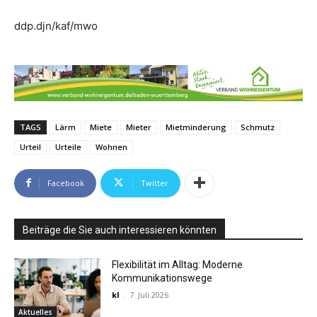
ddp.djn/kaf/mwo
TAGS
Lärm
Miete
Mieter
Mietminderung
Schmutz
Urteil
Urteile
Wohnen
Facebook
Twitter
Beiträge die Sie auch interessieren könnten
Flexibilität im Alltag: Moderne
Kommunikationswege
kl
-
7. Juli 2026
Aktuelles