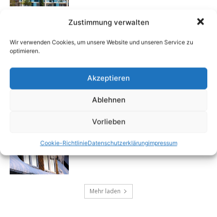
Zustimmung verwalten
Minimalismus im Alltag
25. September 2024
Wir verwenden Cookies, um unsere Website und unseren Service zu
optimieren.
Akzeptieren
Immobilien Winterfest machen
19. September 2024
Ablehnen
Vorlieben
Die richtigen Fenster für alle Geschmäcker
Cookie-Richtlinie
Datenschutzerklärung
impressum
13. September 2024
Mehr laden