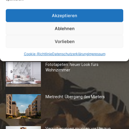
Rechtstipp: Grundbucheinsicht nur bei
berechtigtem Interesse
Akzeptieren
13. Oktober 2016
Ablehnen
Vorlieben
Die Redaktion empfiehlt
Cookie-Richtlinie
Datenschutzerklärung
impressum
Fototapeten: Neuer Look fürs
Wohnzimmer
Mietrecht: Übergang des Mieters
Versicherungen müssen vor Umzug