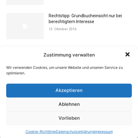
Rechtstipp: Grundbucheinsicht nur bei
berechtigtem Interesse
13. Oktober 2016
Flexibilität im Alltag: Moderne
Zustimmung verwalten
Kommunikationswege
7. Juli 2026
Wir verwenden Cookies, um unsere Website und unseren Service zu
optimieren.
Buchtipp: «Das Hausreparatur-Buch»
Akzeptieren
17. August 2009
Ablehnen
Vorlieben
Vermieter aufgepasst: Wenn Mieter ihre
Einrichtung zurücklassen
Cookie-Richtlinie
Datenschutzerklärung
impressum
24. April 2019