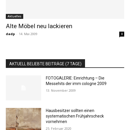
Aktuelles
Alte Möbel neu lackieren
dadp
-
14. Mai 2009
0
AKTUELL BELIEBTE BEITRÄGE (7 TAGE)
FOTOGALERIE: Einrichtung – Die
Messehits der imm cologne 2009
13. November 2009
Hausbesitzer sollten einen
systematischen Frühjahrscheck
vornehmen
25. Februar 2020