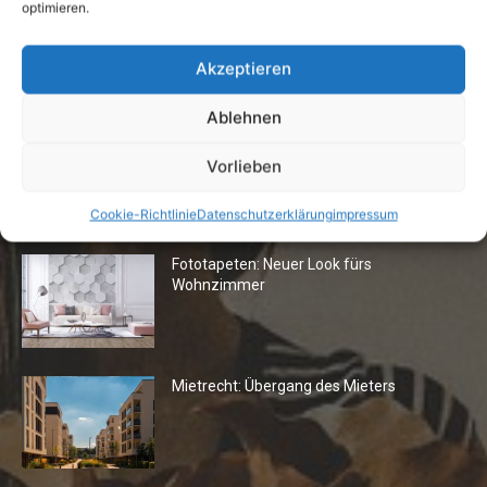
optimieren.
Vermieter aufgepasst: Wenn Mieter ihre
Einrichtung zurücklassen
Akzeptieren
24. April 2019
Ablehnen
Vorlieben
Cookie-Richtlinie
Datenschutzerklärung
impressum
Die Redaktion empfiehlt
Fototapeten: Neuer Look fürs
Wohnzimmer
Mietrecht: Übergang des Mieters