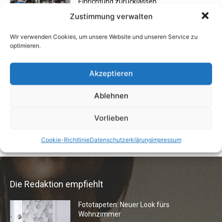
Einrichtung zurücklassen
24. April 2019
Zustimmung verwalten
Wir verwenden Cookies, um unsere Website und unseren Service zu
optimieren.
Buchtipp: «Oliven»
13. Januar 2021
Akzeptieren
Ablehnen
Flexibilität im Alltag: Moderne
Kommunikationswege
Vorlieben
7. Juli 2026
Cookie-Richtlinie
Datenschutzerklärung
impressum
Die Redaktion empfiehlt
Fototapeten: Neuer Look fürs
Wohnzimmer