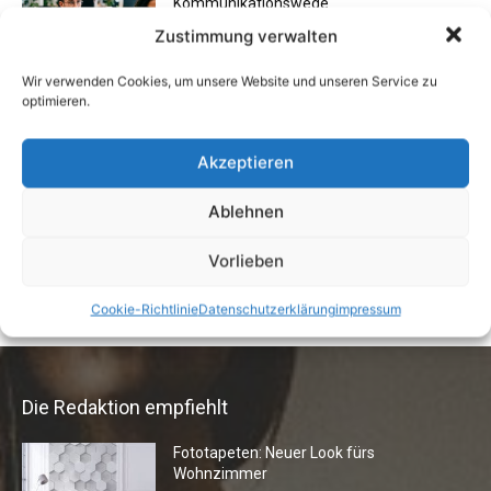
Kommunikationswege
7. Juli 2026
Zustimmung verwalten
Wir verwenden Cookies, um unsere Website und unseren Service zu
optimieren.
Buchtipp: «Oliven»
13. Januar 2021
Akzeptieren
Ablehnen
Vermieter aufgepasst: Wenn Mieter ihre
Einrichtung zurücklassen
Vorlieben
24. April 2019
Cookie-Richtlinie
Datenschutzerklärung
impressum
Die Redaktion empfiehlt
Fototapeten: Neuer Look fürs
Wohnzimmer