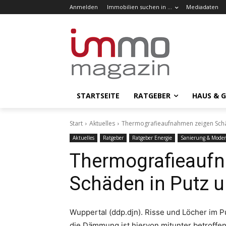
Anmelden
Immobilien suchen in …
Mediadaten
STARTSEITE
RATGEBER
HAUS & 
Start
Aktuelles
Thermografieaufnahmen zeigen Sch
Aktuelles
Ratgeber
Ratgeber Energie
Sanierung & Moder
Thermografieauf
Schäden in Putz
Wuppertal (ddp.djn). Risse und Löcher im 
die Dämmung ist hiervon mitunter betroffe