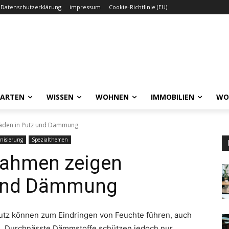
Datenschutzerklärung
impressum
Cookie-Richtlinie (EU)
GARTEN
WISSEN
WOHNEN
IMMOBILIEN
WO
äden in Putz und Dämmung
nisierung
Spezialthemen
nahmen zeigen
 und Dämmung
Putz können zum Eindringen von Feuchte führen, auch
n. Durchnässte Dämmstoffe schützen jedoch nur