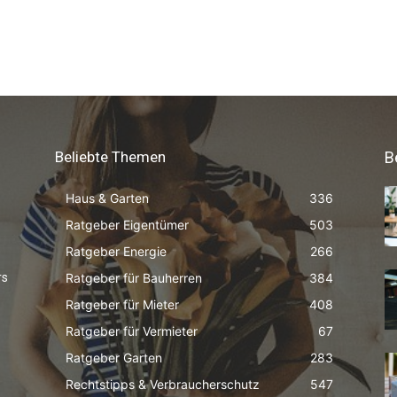
Beliebte Themen
B
Haus & Garten
336
Ratgeber Eigentümer
503
Ratgeber Energie
266
Ratgeber für Bauherren
384
rs
Ratgeber für Mieter
408
Ratgeber für Vermieter
67
Ratgeber Garten
283
Rechtstipps & Verbraucherschutz
547