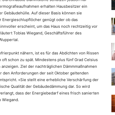
ermografieaufnahmen erhalten Hausbesitzer ein
er Gebäudehülle. Auf dieser Basis können sie
 Energieschlupflöcher genügt oder ob das
nvoller erscheint, um das Haus noch rechtzeitig vor
rläutert Tobias Wiegand, Geschäftsführer des
Wuppertal.
rierpunkt nähern, ist es für das Abdichten von Rissen
ft schon zu spät. Mindestens plus fünf Grad Celsius
en anzeigen. Ziel der nachträglichen Dämmmaßnahmen
r den Anforderungen der seit Oktober geltenden
spricht. «Sie stellt eine erhebliche Verschärfung der
tische Qualität der Gebäudedämmung dar. So wird
rlangt, dass der Energiebedarf eines frisch sanierten
o Wiegand.