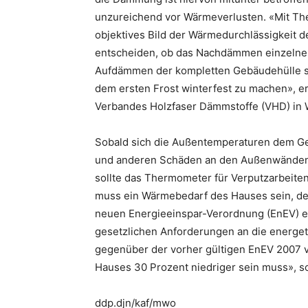
unzureichend vor Wärmeverlusten. «Mit Th
objektives Bild der Wärmedurchlässigkeit d
entscheiden, ob das Nachdämmen einzelner
Aufdämmen der kompletten Gebäudehülle sin
dem ersten Frost winterfest zu machen», e
Verbandes Holzfaser Dämmstoffe (VHD) in 
Sobald sich die Außentemperaturen dem Gef
und anderen Schäden an den Außenwänden o
sollte das Thermometer für Verputzarbeit
muss ein Wärmebedarf des Hauses sein, de
neuen Energieeinspar-Verordnung (EnEV) ent
gesetzlichen Anforderungen an die energe
gegenüber der vorher gültigen EnEV 2007 ve
Hauses 30 Prozent niedriger sein muss», s
ddp.djn/kaf/mwo