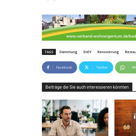
TAGS
Dämmung
EnEV
Renovierung
Resta
Facebook
Twitter
Wh
Beiträge die Sie auch interessieren könnten