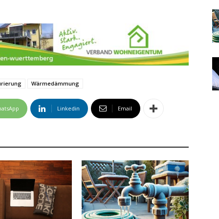
urierung
Wärmedämmung
atsApp
Linkedin
Email