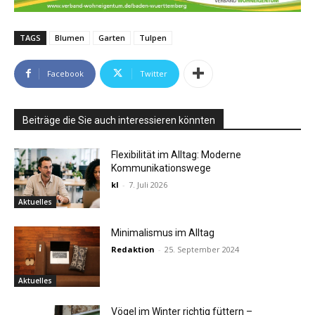
TAGS
Blumen
Garten
Tulpen
Facebook
Twitter
Beiträge die Sie auch interessieren könnten
Flexibilität im Alltag: Moderne
Kommunikationswege
kl
-
7. Juli 2026
Aktuelles
Minimalismus im Alltag
Redaktion
-
25. September 2024
Aktuelles
Vögel im Winter richtig füttern –