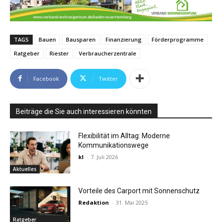
TAGS
Bauen
Bausparen
Finanzierung
Förderprogramme
Ratgeber
Riester
Verbraucherzentrale
Facebook
Twitter
Beiträge die Sie auch interessieren könnten
Flexibilität im Alltag: Moderne
Kommunikationswege
kl
-
7. Juli 2026
Aktuelles
Vorteile des Carport mit Sonnenschutz
Redaktion
-
31. Mai 2025
Ratgeber