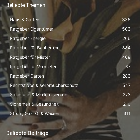
Beliebte Themen
Haus & Garten
336
Ratgeber Eigentümer
503
Ratgeber Energie
266
Ratgeber für Bauherren
384
Ratgeber für Mieter
408
Ratgeber für Vermieter
67
Ratgeber Garten
283
Rechtstipps & Verbraucherschutz
547
Sanierung & Modernisierung
223
Sicherheit & Gesundheit
210
Strom, Gas, Öl & Wasser
311
Beliebte Beiträge