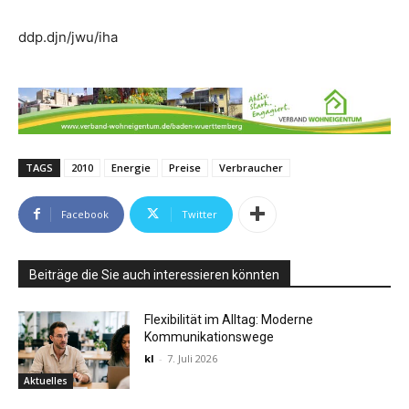
ddp.djn/jwu/iha
TAGS
2010
Energie
Preise
Verbraucher
Facebook
Twitter
Beiträge die Sie auch interessieren könnten
Flexibilität im Alltag: Moderne
Kommunikationswege
kl
-
7. Juli 2026
Aktuelles