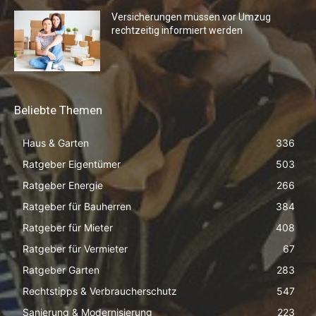
Versicherungen müssen vor Umzug
rechtzeitig informiert werden
Beliebte Themen
Haus & Garten
336
Ratgeber Eigentümer
503
Ratgeber Energie
266
Ratgeber für Bauherren
384
Ratgeber für Mieter
408
Ratgeber für Vermieter
67
Ratgeber Garten
283
Rechtstipps & Verbraucherschutz
547
Sanierung & Modernisierung
223