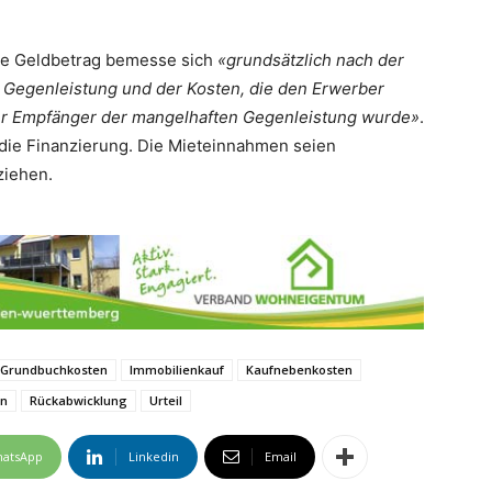
nde Geldbetrag bemesse sich
«grundsätzlich nach der
Gegenleistung und der Kosten, die den Erwerber
 er Empfänger der mangelhaften Gegenleistung wurde»
.
 die Finanzierung. Die Mieteinnahmen seien
ziehen.
Grundbuchkosten
Immobilienkauf
Kaufnebenkosten
en
Rückabwicklung
Urteil
atsApp
Linkedin
Email