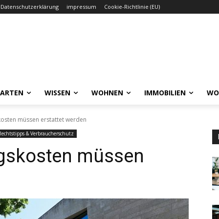
Datenschutzerklärung
impressum
Cookie-Richtlinie (EU)
GARTEN
WISSEN
WOHNEN
IMMOBILIEN
WO
kosten müssen erstattet werden
Rechtstipps & Verbraucherschutz
ngskosten müssen