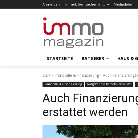
Anmelden
Immobilien suchen in …
Mediadaten
STARTSEITE
RATGEBER
HAUS & 
Start
Immobilie & Finanzierung
Auch Finanzierungs
Immobilie & Finanzierung
Ratgeber für Immobilienkäufer
Auch Finanzieru
erstattet werden