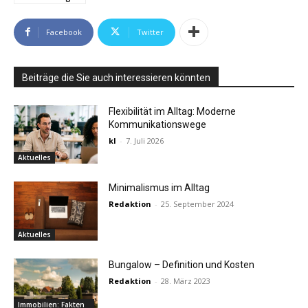
Facebook
Twitter
Beiträge die Sie auch interessieren könnten
Flexibilität im Alltag: Moderne
Kommunikationswege
kl
-
7. Juli 2026
Aktuelles
Minimalismus im Alltag
Redaktion
-
25. September 2024
Aktuelles
Bungalow – Definition und Kosten
Redaktion
-
28. März 2023
Immobilien: Fakten