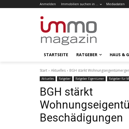
Anmelden
Immobilien suchen in …
Mediadaten
STARTSEITE
RATGEBER
HAUS & 
Start
Aktuelles
BGH stärkt Wohnungseigentümergem
Aktuelles
Ratgeber
Ratgeber Eigentümer
Ratgeber für M
BGH stärkt
Wohnungseigentü
Beschädigungen