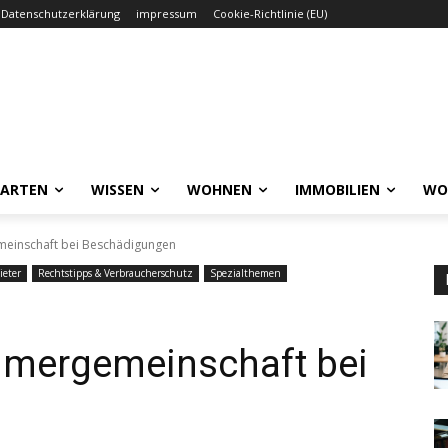
Datenschutzerklärung
impressum
Cookie-Richtlinie (EU)
GARTEN
WISSEN
WOHNEN
IMMOBILIEN
WO
einschaft bei Beschädigungen
ieter
Rechtstipps & Verbraucherschutz
Spezialthemen
mergemeinschaft bei