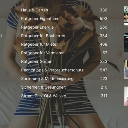
Haus & Garten
336
Ratgeber Eigentümer
503
Ratgeber Energie
266
Ratgeber für Bauherren
384
rs
Ratgeber für Mieter
408
Ratgeber für Vermieter
67
Ratgeber Garten
283
Rechtstipps & Verbraucherschutz
547
Sanierung & Modernisierung
223
Sicherheit & Gesundheit
210
Strom, Gas, Öl & Wasser
311