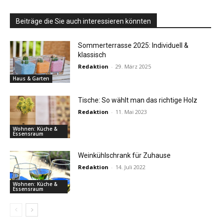
Beiträge die Sie auch interessieren könnten
Sommerterrasse 2025: Individuell &
klassisch
Redaktion
-
29. März 2025
Haus & Garten
Tische: So wählt man das richtige Holz
Redaktion
-
11. Mai 2023
Wohnen: Küche &
Essensraum
Weinkühlschrank für Zuhause
Redaktion
-
14. Juli 2022
Wohnen: Küche &
Essensraum