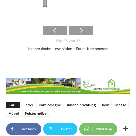
Bild 35 von 35
bacher tische - two vision - Fotos: Koelnmesse
TAGS
Fotos
imm cologne
inneneinrichtung
Köln
Messe
Möbel
Polstermöbel
Facebook
Twitter
WhatsApp