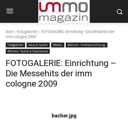
Start
Fotogalerien
FOTOGALERIE: Einrichtung - Die Messehits der
imm cologne 2009
Fotogalerien
Haus & Garten
Messen
Wohnen: Inneneinrichtung.
Wohnen: Küche & Essensraum
FOTOGALERIE: Einrichtung –
Die Messehits der imm
cologne 2009
bacher.jpg