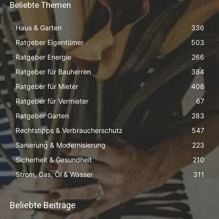
Beliebte Themen
Haus & Garten
336
Ratgeber Eigentümer
503
Ratgeber Energie
266
Ratgeber für Bauherren
384
Ratgeber für Mieter
408
Ratgeber für Vermieter
67
Ratgeber Garten
283
Rechtstipps & Verbraucherschutz
547
Sanierung & Modernisierung
223
Sicherheit & Gesundheit
210
Strom, Gas, Öl & Wasser
311
Beliebte Beiträge