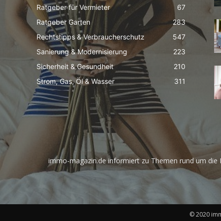
Ratgeber für Vermieter
67
Ratgeber Garten
283
Rechtstipps & Verbraucherschutz
547
Sanierung & Modernisierung
223
Sicherheit & Gesundheit
210
Strom, Gas, Öl & Wasser
311
immo-magazin.de informiert zu Themen rund um die I
© 2020 imm