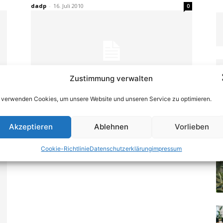
dadp
-
16. Juli 2010
0
Zustimmung verwalten
Aktuelles
 verwenden Cookies, um unsere Website und unseren Service zu optimieren.
–
Pure Village bündelt namhafte
Designmarken und kreative
Akzeptieren
Ablehnen
Vorlieben
Einrichtungsideen im Herzen der
0
imm cologne
Cookie-Richtlinie
Datenschutzerklärung
impressum
kl
-
13. November 2009
0