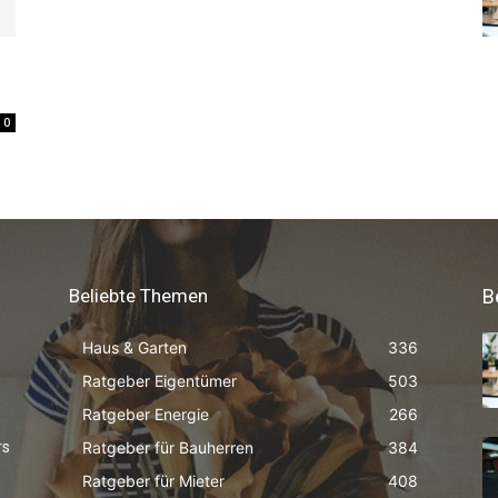
9
0
Beliebte Themen
B
Haus & Garten
336
Ratgeber Eigentümer
503
Ratgeber Energie
266
Ratgeber für Bauherren
384
rs
Ratgeber für Mieter
408