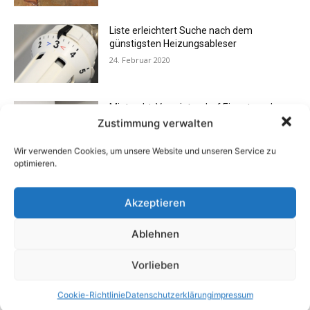
Liste erleichtert Suche nach dem
günstigsten Heizungsableser
24. Februar 2020
Mietrecht: Vermieter darf Eigentum des
Mieters nach Auszug nicht einfach
Zustimmung verwalten
entsorgen
24. Oktober 2019
Wir verwenden Cookies, um unsere Website und unseren Service zu
optimieren.
Finanztipp Steuererklärung: Was
Vermieter und Eigentümer von
Akzeptieren
Wohnung/Haus steuerlich absetzen
können
Ablehnen
15. Januar 2015
Vorlieben
Rechtstipp: Grundbucheinsicht nur bei
berechtigtem Interesse
Cookie-Richtlinie
Datenschutzerklärung
impressum
13. Oktober 2016