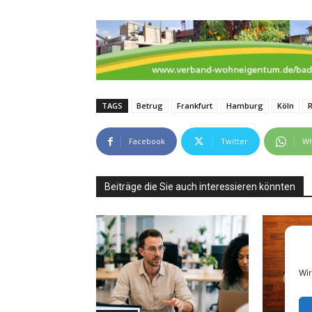
TAGS
Betrug
Frankfurt
Hamburg
Köln
Facebook
Twitter
Wh
Beiträge die Sie auch interessieren könnten
Wir