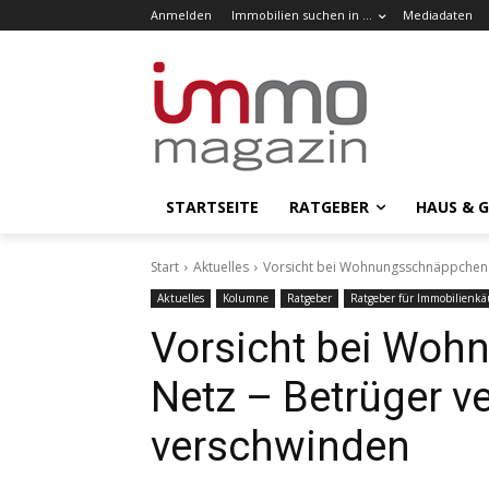
Anmelden
Immobilien suchen in …
Mediadaten
STARTSEITE
RATGEBER
HAUS & 
Start
Aktuelles
Vorsicht bei Wohnungsschnäppchen 
Aktuelles
Kolumne
Ratgeber
Ratgeber für Immobilienkä
Vorsicht bei Wo
Netz – Betrüger v
verschwinden