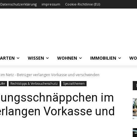
Datenschutzerklärung
impressum
Cookie-Richtlinie (EU)
GARTEN
WISSEN
WOHNEN
IMMOBILIEN
WO
im Netz - Betrüger verlangen Vorkasse und verschwinden
ufer
Rechtstipps & Verbraucherschutz
Spezialthemen
hnungsschnäppchen im
erlangen Vorkasse und