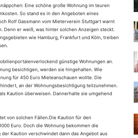
Schnäppchen: Eine schöne große Wohnung im teuren
enkosten. So stand es in den Angeboten eines
Doch Rolf Gassmann vom Mieterverein Stuttgart warnt
n. Denn er weiß, was hinter solchen Anzeigen steckt.
lungsgebieten wie Hamburg, Frankfurt und Köln, treiben
sen.
mobilienportalenverlockend günstige Wohnungen an.
nung besichtigen, werden sie hingehalten. Wie
ohnung für 450 Euro Mieteanschauen wollte. Die
erhindert, an der Wohnungsbesichtigung teilzunehmen.
o als Kaution überweisen. Dannerhalte sie umgehend
et von solchen Fällen.Die Kaution für den
s 1000 Euro. Doch die Wohnung bekommen die
g der Kaution verschwindet dann das Angebot aus