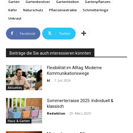
Garten
Gartenbesitzer
Gartenlexikon
Gartenpflanzen
Käfer
Naturschutz
Pflanzenextrakte
Schmetterlinge
Unkraut
Facebook
Twitter
Beiträge die Sie auch interessieren könnten
Flexibilität im Alltag: Moderne
Kommunikationswege
kl
-
7. Juli 2026
Aktuelles
Sommerterrasse 2025: Individuell &
klassisch
Redaktion
-
29. März 2025
Haus & Garten