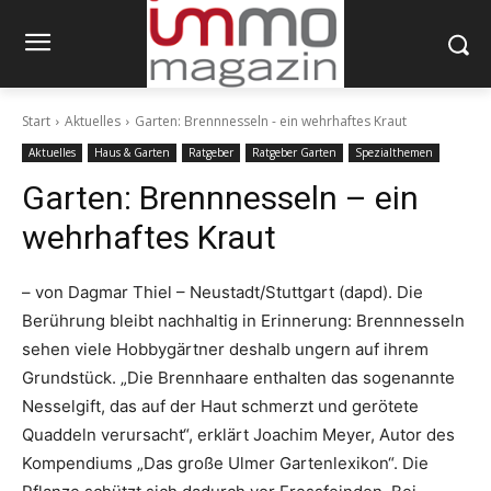
Start
Aktuelles
Garten: Brennnesseln - ein wehrhaftes Kraut
Aktuelles
Haus & Garten
Ratgeber
Ratgeber Garten
Spezialthemen
Garten: Brennnesseln – ein
wehrhaftes Kraut
– von Dagmar Thiel – Neustadt/Stuttgart (dapd). Die
Berührung bleibt nachhaltig in Erinnerung: Brennnesseln
sehen viele Hobbygärtner deshalb ungern auf ihrem
Grundstück. „Die Brennhaare enthalten das sogenannte
Nesselgift, das auf der Haut schmerzt und gerötete
Quaddeln verursacht“, erklärt Joachim Meyer, Autor des
Kompendiums „Das große Ulmer Gartenlexikon“. Die