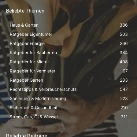
Beliebte Themen
Haus & Garten
336
Ratgeber Eigentümer
503
Ratgeber Energie
266
Ratgeber für Bauherren
384
Ratgeber für Mieter
408
Ratgeber für Vermieter
67
Ratgeber Garten
283
Rechtstipps & Verbraucherschutz
547
Sanierung & Modernisierung
223
Sicherheit & Gesundheit
210
Strom, Gas, Öl & Wasser
311
Beliebte Beiträge