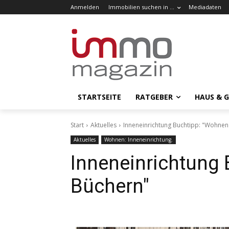
Anmelden
Immobilien suchen in …
Mediadaten
STARTSEITE
RATGEBER
HAUS & 
Start
Aktuelles
Inneneinrichtung Buchtipp: "Wohnen
Aktuelles
Wohnen: Inneneinrichtung.
Inneneinrichtung 
Büchern"