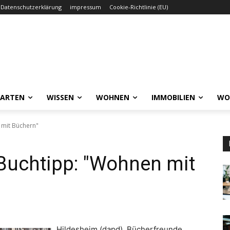
Datenschutzerklärung
impressum
Cookie-Richtlinie (EU)
GARTEN
WISSEN
WOHNEN
IMMOBILIEN
WO
 mit Büchern"
Buchtipp: "Wohnen mit
Hildesheim (dapd). Bücherfreunde