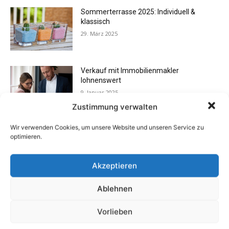
Sommerterrasse 2025: Individuell &
klassisch
29. März 2025
Verkauf mit Immobilienmakler
lohnenswert
9. Januar 2025
Zustimmung verwalten
Wir verwenden Cookies, um unsere Website und unseren Service zu
Altersgerechtes Wohnen schon heute
optimieren.
planen und von Anfang an nutzen
31. Dezember 2024
Akzeptieren
Ablehnen
Minimalismus im Alltag
25. September 2024
Vorlieben