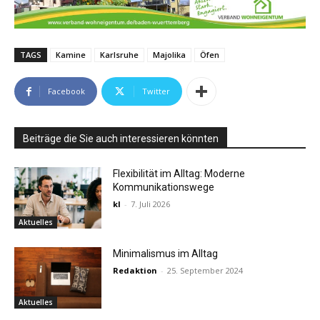
TAGS
Kamine
Karlsruhe
Majolika
Öfen
Facebook
Twitter
Beiträge die Sie auch interessieren könnten
Flexibilität im Alltag: Moderne
Kommunikationswege
kl
-
7. Juli 2026
Aktuelles
Minimalismus im Alltag
Redaktion
-
25. September 2024
Aktuelles