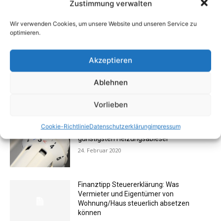
Zustimmung verwalten
Hausbesitzer sollten einen
Wir verwenden Cookies, um unsere Website und unseren Service zu
systematischen Frühjahrscheck
optimieren.
vornehmen
25. Februar 2020
Akzeptieren
Mietrecht: Vermieter darf Eigentum des
Ablehnen
Mieters nach Auszug nicht einfach
entsorgen
Vorlieben
24. Oktober 2019
Cookie-Richtlinie
Datenschutzerklärung
impressum
Liste erleichtert Suche nach dem
günstigsten Heizungsableser
24. Februar 2020
Finanztipp Steuererklärung: Was
Vermieter und Eigentümer von
Wohnung/Haus steuerlich absetzen
können