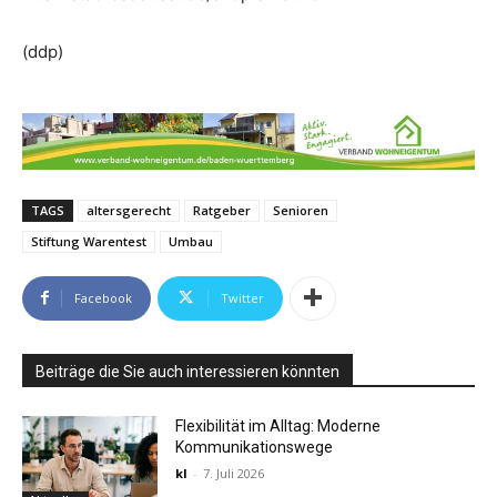
(ddp)
TAGS
altersgerecht
Ratgeber
Senioren
Stiftung Warentest
Umbau
Facebook
Twitter
Beiträge die Sie auch interessieren könnten
Flexibilität im Alltag: Moderne
Kommunikationswege
kl
-
7. Juli 2026