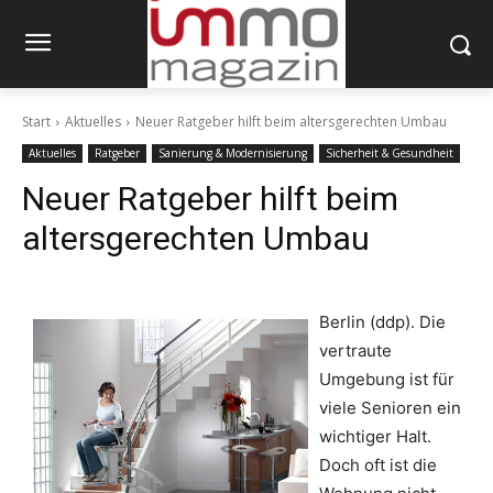
Start
Aktuelles
Neuer Ratgeber hilft beim altersgerechten Umbau
Aktuelles
Ratgeber
Sanierung & Modernisierung
Sicherheit & Gesundheit
Neuer Ratgeber hilft beim
altersgerechten Umbau
Berlin (ddp). Die
vertraute
Umgebung ist für
viele Senioren ein
wichtiger Halt.
Doch oft ist die