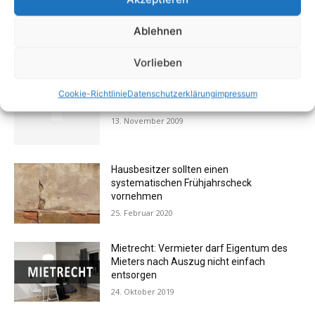
Ablehnen
AKTUELL BELIEBTE BEITRÄGE (7 TAGE)
Vorlieben
FOTOGALERIE: Einrichtung – Die
Cookie-Richtlinie
Datenschutzerklärung
impressum
Messehits der imm cologne 2009
13. November 2009
Hausbesitzer sollten einen
systematischen Frühjahrscheck
vornehmen
25. Februar 2020
Mietrecht: Vermieter darf Eigentum des
Mieters nach Auszug nicht einfach
entsorgen
24. Oktober 2019