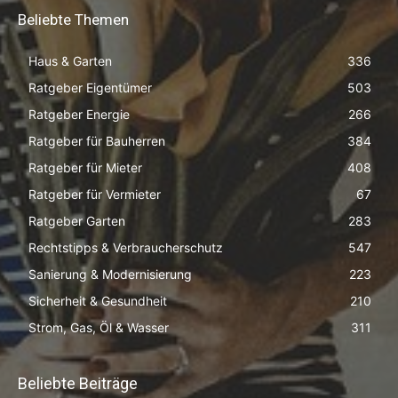
Beliebte Themen
Haus & Garten
336
Ratgeber Eigentümer
503
Ratgeber Energie
266
Ratgeber für Bauherren
384
Ratgeber für Mieter
408
Ratgeber für Vermieter
67
Ratgeber Garten
283
Rechtstipps & Verbraucherschutz
547
Sanierung & Modernisierung
223
Sicherheit & Gesundheit
210
Strom, Gas, Öl & Wasser
311
Beliebte Beiträge