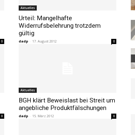
Aktuelles
Urteil: Mangelhafte
Widerrufsbelehrung trotzdem
gültig
dadp
-
17. August 2012
0
0
Aktuelles
BGH klärt Beweislast bei Streit um
angebliche Produktfälschungen
dadp
-
15. März 2012
0
0