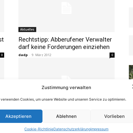
Aktuelles
st
Rechtstipp: Abberufener Verwalter
darf keine Forderungen einziehen
dadp
-
9. März 2012
0
0
Zustimmung verwalten
 verwenden Cookies, um unsere Website und unseren Service zu optimieren.
Aktuelles
BGH-Urteil: Heizkostenabrechnung
Akzeptieren
Ablehnen
Vorlieben
muss realer Verbrauch zugrunde
liegen
Cookie-Richtlinie
Datenschutzerklärung
impressum