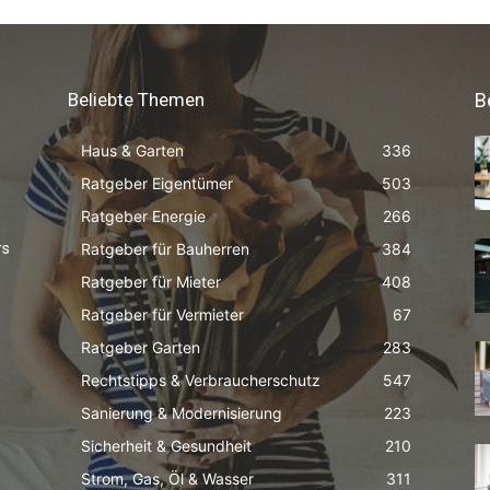
Beliebte Themen
B
Haus & Garten
336
Ratgeber Eigentümer
503
Ratgeber Energie
266
Ratgeber für Bauherren
384
rs
Ratgeber für Mieter
408
Ratgeber für Vermieter
67
Ratgeber Garten
283
Rechtstipps & Verbraucherschutz
547
Sanierung & Modernisierung
223
Sicherheit & Gesundheit
210
Strom, Gas, Öl & Wasser
311