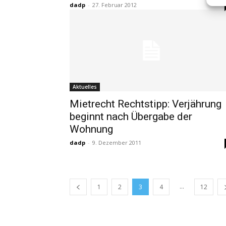
dadp
-
27. Februar 2012
Aktuelles
Mietrecht Rechtstipp: Verjährung
beginnt nach Übergabe der
Wohnung
dadp
-
9. Dezember 2011
...
1
2
3
4
12