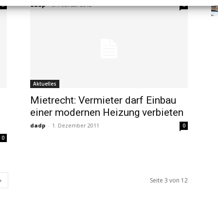
dadp
-
3. Februar 2012
0
0
Aktuelles
Mietrecht: Vermieter darf Einbau
einer modernen Heizung verbieten
dadp
-
1. Dezember 2011
0
0
Seite 3 von 12