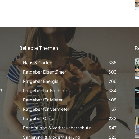
Beliebte Themen
B
Haus & Garten
336
Ratgeber Eigentümer
503
Ratgeber Energie
266
Ratgeber für Bauherren
384
rs
Ratgeber für Mieter
408
Ratgeber für Vermieter
67
Ratgeber Garten
283
Rechtstipps & Verbraucherschutz
547
Sanierung & Modernisierung
223