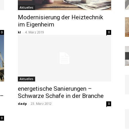
Aktuelles
Modernisierung der Heiztechnik
im Eigenheim
kl
-
4. März 2019
0
0
Aktuelles
energetische Sanierungen –
 –
Schwarze Schafe in der Branche
dadp
-
23. März 2012
0
0