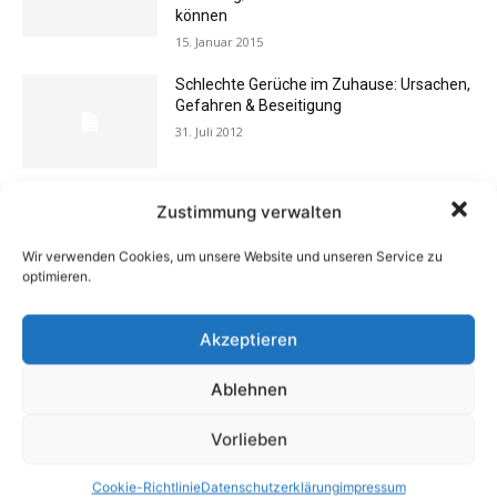
können
15. Januar 2015
Schlechte Gerüche im Zuhause: Ursachen,
Gefahren & Beseitigung
31. Juli 2012
Rechtstipp: Grundbucheinsicht nur bei
Zustimmung verwalten
berechtigtem Interesse
13. Oktober 2016
Wir verwenden Cookies, um unsere Website und unseren Service zu
optimieren.
Buchtipp: «Oliven»
Akzeptieren
13. Januar 2021
Ablehnen
Vorlieben
Vermieter aufgepasst: Wenn Mieter ihre
Einrichtung zurücklassen
Cookie-Richtlinie
Datenschutzerklärung
impressum