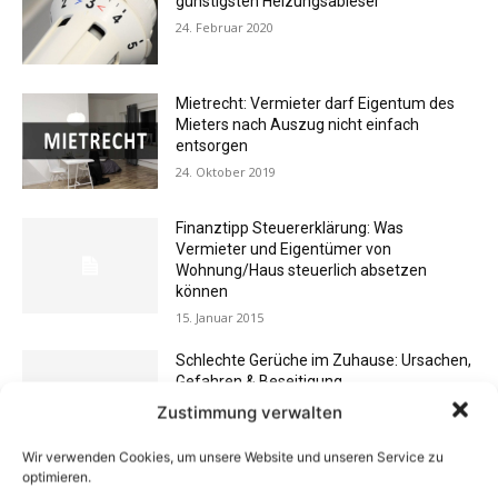
günstigsten Heizungsableser
24. Februar 2020
Mietrecht: Vermieter darf Eigentum des
Mieters nach Auszug nicht einfach
entsorgen
24. Oktober 2019
Finanztipp Steuererklärung: Was
Vermieter und Eigentümer von
Wohnung/Haus steuerlich absetzen
können
15. Januar 2015
Schlechte Gerüche im Zuhause: Ursachen,
Gefahren & Beseitigung
31. Juli 2012
Zustimmung verwalten
Wir verwenden Cookies, um unsere Website und unseren Service zu
optimieren.
Buchtipp: «Das Hausreparatur-Buch»