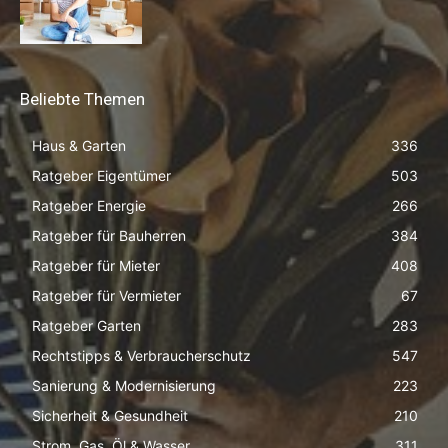
Beliebte Themen
Haus & Garten
336
Ratgeber Eigentümer
503
Ratgeber Energie
266
Ratgeber für Bauherren
384
Ratgeber für Mieter
408
Ratgeber für Vermieter
67
Ratgeber Garten
283
Rechtstipps & Verbraucherschutz
547
Sanierung & Modernisierung
223
Sicherheit & Gesundheit
210
Strom, Gas, Öl & Wasser
311