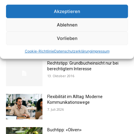
17. August 2009
Akzeptieren
Ablehnen
Vermieter aufgepasst: Wenn Mieter ihre
Einrichtung zurücklassen
Vorlieben
24. April 2019
Cookie-Richtlinie
Datenschutzerklärung
impressum
Rechtstipp: Grundbucheinsicht nur bei
berechtigtem Interesse
13. Oktober 2016
Flexibilität im Alltag: Moderne
Kommunikationswege
7. Juli 2026
Buchtipp: «Oliven»