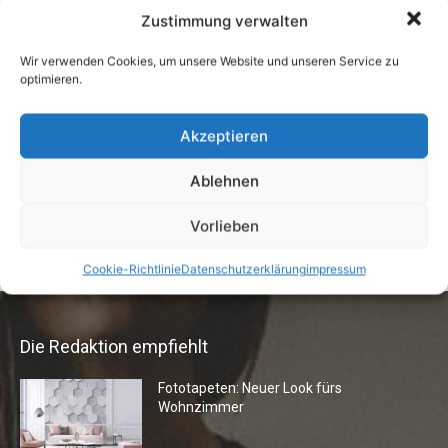
7. Juli 2026
Zustimmung verwalten
Wir verwenden Cookies, um unsere Website und unseren Service zu
Buchtipp: «Oliven»
optimieren.
13. Januar 2021
Akzeptieren
Ablehnen
Vermieter aufgepasst: Wenn Mieter ihre
Einrichtung zurücklassen
Vorlieben
24. April 2019
Cookie-Richtlinie
Datenschutzerklärung
impressum
Die Redaktion empfiehlt
Fototapeten: Neuer Look fürs
Wohnzimmer