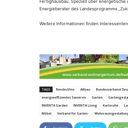
Fertighausbau. Speziell über energetisch
Energieberater des Landesprogramms „Zuku
Weitere Informationen finden Interessenten
TAGS
­RendezVino
Altbau
Bundesverband Deut
energieeffizientes Sanieren
Garten
Gartengesta
INVENTA Garden
INVENTA Living
Karlsruhe
La
Möbel
Verband für Garten-
Wohnraumgestaltun
Facebook
Twitter
Wh