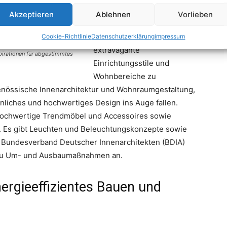
Quadratmetern ist hier
Akzeptieren
Ablehnen
Vorlieben
ausreichend Fläche und
Raum, um exklusive und
Cookie-Richtlinie
Datenschutzerklärung
impressum
extravagante
spirationen für abgestimmtes
Einrichtungsstile und
Wohnbereiche zu
genössische Innenarchitektur und Wohnraumgestaltung,
liches und hochwertiges Design ins Auge fallen.
hochwertige Trendmöbel und Accessoires sowie
. Es gibt Leuchten und Beleuchtungskonzepte sowie
Bundesverband Deutscher Innenarchitekten (BDIA)
 zu Um- und Ausbaumaßnahmen an.
ergieeffizientes Bauen und