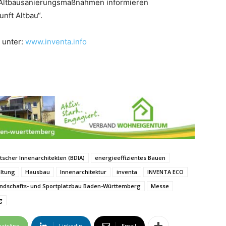
e Altbausanierungsmaßnahmen informieren
nft Altbau“.
 unter:
www.inventa.info
scher Innenarchitekten (BDIA)
energieeffizientes Bauen
ltung
Hausbau
Innenarchitektur
inventa
INVENTA ECO
ndschafts- und Sportplatzbau Baden-Württemberg
Messe
g
atsApp
Linkedin
Email