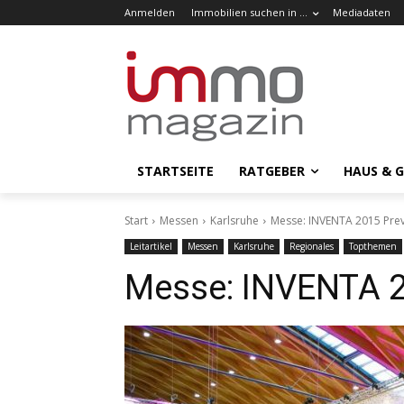
Anmelden
Immobilien suchen in …
Mediadaten
STARTSEITE
RATGEBER
HAUS & 
Start
Messen
Karlsruhe
Messe: INVENTA 2015 Pre
Leitartikel
Messen
Karlsruhe
Regionales
Topthemen
Messe: INVENTA 2