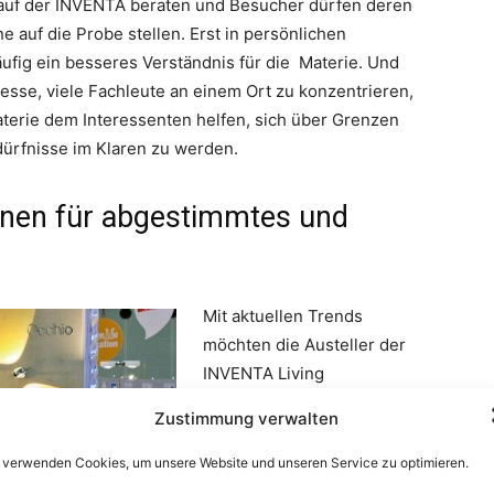
 auf der INVENTA beraten und Besucher dürfen deren
auf die Probe stellen. Erst in persönlichen
ufig ein besseres Verständnis für die Materie. Und
sse, viele Fachleute an einem Ort zu konzentrieren,
erie dem Interessenten helfen, sich über Grenzen
ürfnisse im Klaren zu werden.
ionen für abgestimmtes und
Mit aktuellen Trends
möchten die Austeller der
INVENTA Living
Inspirationen für
Zustimmung verwalten
abgestimmtes und
stilsicheres Einrichten
 verwenden Cookies, um unsere Website und unseren Service zu optimieren.
geben. Auf rund ­6.000