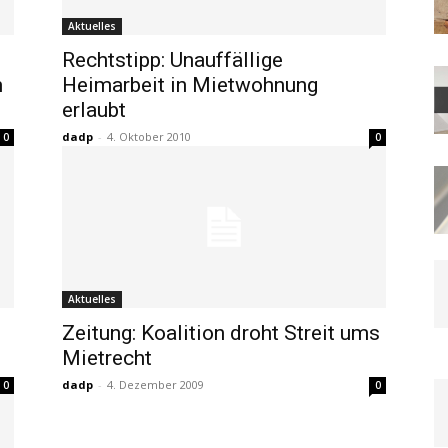
Aktuelles
Rechtstipp: Unauffällige
m
Heimarbeit in Mietwohnung
erlaubt
dadp
-
4. Oktober 2010
0
0
Aktuelles
Zeitung: Koalition droht Streit ums
Mietrecht
dadp
-
4. Dezember 2009
0
0