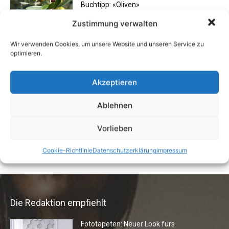
Buchtipp: «Oliven»
13. Januar 2021
Zustimmung verwalten
Wir verwenden Cookies, um unsere Website und unseren Service zu
optimieren.
Flexibilität im Alltag: Moderne
Kommunikationswege
Akzeptieren
7. Juli 2026
Ablehnen
Vermieter aufgepasst: Wenn Mieter ihre
Vorlieben
Einrichtung zurücklassen
24. April 2019
Cookie-Richtlinie
Datenschutzerklärung
impressum
Die Redaktion empfiehlt
Fototapeten: Neuer Look fürs