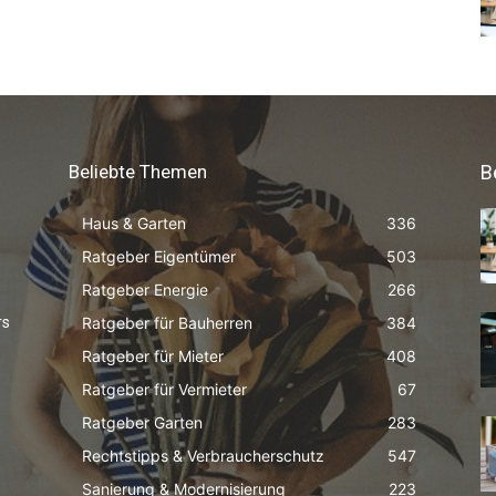
Beliebte Themen
B
Haus & Garten
336
Ratgeber Eigentümer
503
Ratgeber Energie
266
Ratgeber für Bauherren
384
rs
Ratgeber für Mieter
408
Ratgeber für Vermieter
67
Ratgeber Garten
283
Rechtstipps & Verbraucherschutz
547
Sanierung & Modernisierung
223