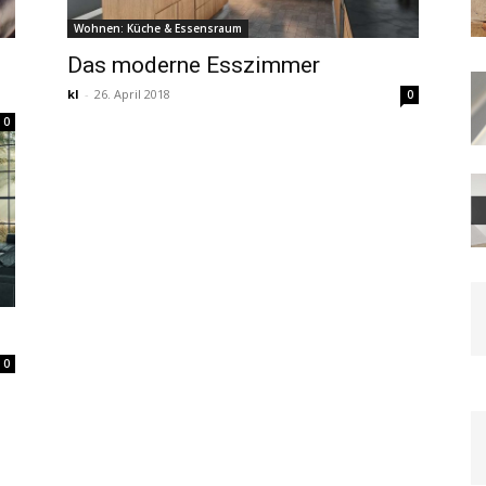
Wohnen: Küche & Essensraum
Das moderne Esszimmer
kl
-
26. April 2018
0
0
0